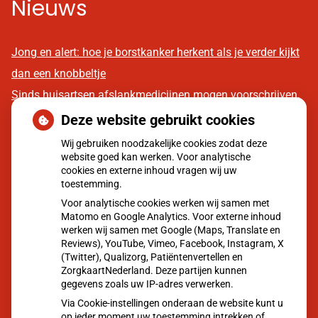
Nieuws
Jong en alert: hoe je borstkanker herkent als je verder kijkt
dan een knobbeltje
Sinds huisartsen afslankmedicijnen mogen voorschrijven,
neemt gebruik toe
Deze website gebruikt cookies
Eigen risico gaat onder toekomstig kabinet omhoog
Wij gebruiken noodzakelijke cookies zodat deze
website goed kan werken. Voor analytische
Schurft sinds corona geen vergeten ziekte meer: aantal
cookies en externe inhoud vragen wij uw
uitbraken fors gestegen
toestemming.
CZ vergoedt zorg van twee gespecialiseerde
Voor analytische cookies werken wij samen met
Matomo en Google Analytics. Voor externe inhoud
revalidatieartsen niet meer
werken wij samen met Google (Maps, Translate en
Reviews), YouTube, Vimeo, Facebook, Instagram, X
(Twitter), Qualizorg, Patiëntenvertellen en
Moet ik naar de dokter?
ZorgkaartNederland. Deze partijen kunnen
gegevens zoals uw IP-adres verwerken.
Via Cookie-instellingen onderaan de website kunt u
op ieder moment uw toestemming intrekken of