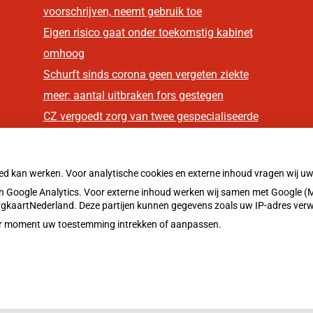
voorschrijven, neemt gebruik toe
Eigen risico gaat onder toekomstig kabinet
omhoog
Schurft sinds corona geen vergeten ziekte
meer: aantal uitbraken fors gestegen
CZ vergoedt zorg van twee gespecialiseerde
revalidatieartsen niet meer
oed kan werken. Voor analytische cookies en externe inhoud vragen wij 
 Google Analytics. Voor externe inhoud werken wij samen met Google (M
ZorgkaartNederland. Deze partijen kunnen gegevens zoals uw IP-adres ver
eder moment uw toestemming intrekken of aanpassen.
Privacy v