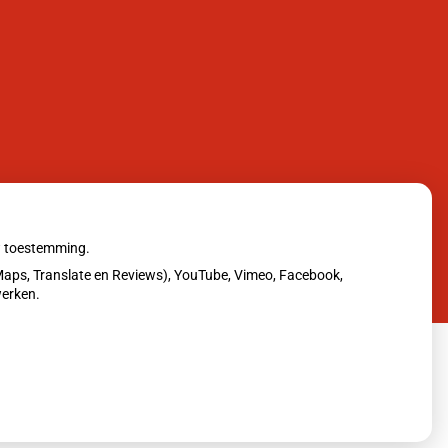
uw toestemming.
aps, Translate en Reviews), YouTube, Vimeo, Facebook,
werken.
erklaring
|
Cookie-instellingen
|
Voorwaarden