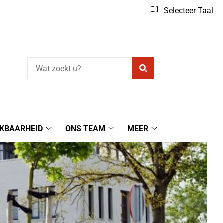
Selecteer Taal
Zoeken
IKBAARHEID
ONS TEAM
MEER
Bereikbaarheid
Ons
Meer
submenu
Team
submenu
submenu