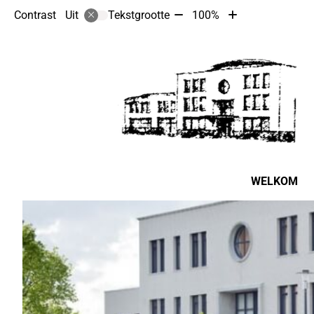
Tekst
Tekst
Contrast
Tekstgrootte
100%
Uit
verkleinen
vergroten
met
met
10%
10%
Hoofdmenu
WELKOM