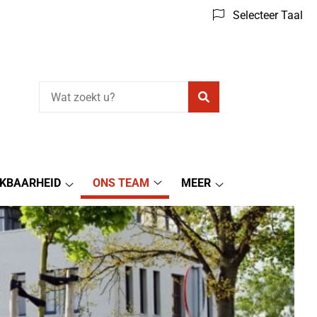
Selecteer Taal
Zoeken
IKBAARHEID
ONS TEAM
MEER
Ons
Bereikbaarheid
Meer
Team
submenu
submenu
submenu