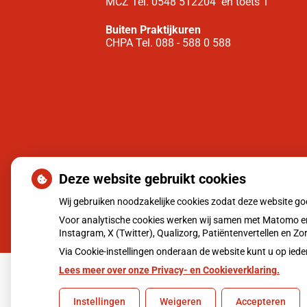
MCZ Tel. 0548 512204 en toets 1
Buiten Praktijkuren
CHPA Tel. 088 - 588 0 588
Deze website gebruikt cookies
Wij gebruiken noodzakelijke cookies zodat deze website g
Voor analytische cookies werken wij samen met Matomo en
Instagram, X (Twitter), Qualizorg, Patiëntenvertellen en 
Via Cookie-instellingen onderaan de website kunt u op i
Lees meer over onze Privacy- en Cookieverklaring.
Uw Zorg Online
|
Beheer
Instellingen
Weigeren
Accepteren