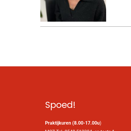
Spoed!
Praktijkuren (8.00-17.00u
)