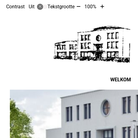
Tekst
Tekst
Contrast
Tekstgrootte
100%
Uit
verkleinen
vergroten
met
met
10%
10%
Hoofdmenu
WELKOM