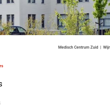
Medisch Centrum Zuid
Wij
rs
s
k