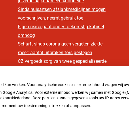
je verder kijkt dan een knobbeltje
Sinds huisartsen afslankmedicijnen mogen
voorschrijven, neemt gebruik toe
Eigen risico gaat onder toekomstig kabinet
omhoog
Schurft sinds corona geen vergeten ziekte
meer: aantal uitbraken fors gestegen
CZ vergoedt zorg van twee gespecialiseerde
revalidatieartsen niet meer
oed kan werken. Voor analytische cookies en externe inhoud vragen wij 
 Google Analytics. Voor externe inhoud werken wij samen met Google (M
ZorgkaartNederland. Deze partijen kunnen gegevens zoals uw IP-adres ver
eder moment uw toestemming intrekken of aanpassen.
Privacy v