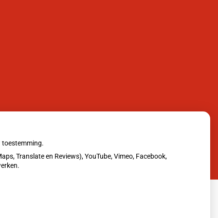
uw toestemming.
aps, Translate en Reviews), YouTube, Vimeo, Facebook,
werken.
erklaring
|
Cookie-instellingen
|
Voorwaarden