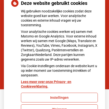
neemt gebruik toe
Deze website gebruikt cookies
Eigen risico gaat onder toekomstig kabinet omhoog
Wij gebruiken noodzakelijke cookies zodat deze
website goed kan werken. Voor analytische
Schurft sinds corona geen vergeten ziekte meer: aantal
cookies en externe inhoud vragen wij uw
uitbraken fors gestegen
toestemming.
CZ vergoedt zorg van twee gespecialiseerde
Voor analytische cookies werken wij samen met
Matomo en Google Analytics. Voor externe inhoud
revalidatieartsen niet meer
werken wij samen met Google (Maps, Translate en
Reviews), YouTube, Vimeo, Facebook, Instagram, X
(Twitter), Qualizorg, Patiëntenvertellen en
Moet ik naar de dokter?
ZorgkaartNederland. Deze partijen kunnen
gegevens zoals uw IP-adres verwerken.
Via Cookie-instellingen onderaan de website kunt u
op ieder moment uw toestemming intrekken of
aanpassen.
Lees meer over onze Privacy- en
Cookieverklaring.
Instellingen
Uw Zorg Online
|
Beheer