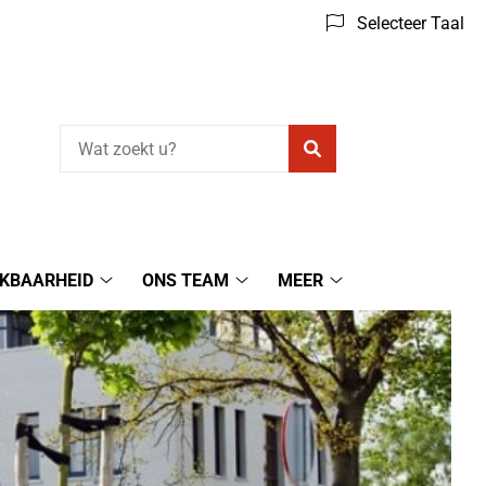
Selecteer Taal
Zoeken
IKBAARHEID
ONS TEAM
MEER
Bereikbaarheid
Ons
Meer
submenu
Team
submenu
submenu