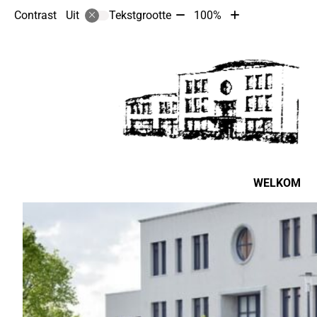
Tekst
Tekst
Contrast
Tekstgrootte
100%
Uit
verkleinen
vergroten
met
met
10%
10%
Hoofdmenu
WELKOM