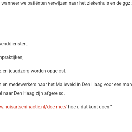
 wanneer we patiënten verwijzen naar het ziekenhuis en de ggz z
kenddiensten;
npraktijken;
gz en jeugdzorg worden opgelost.
en en medewerkers naar het Malieveld in Den Haag voor een manif
l naar Den Haag zijn afgereisd.
.huisartseninactie.nl/doe-mee/
hoe u dat kunt doen.”